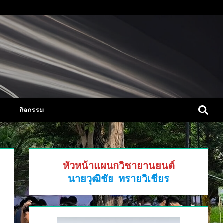
กิจกรรม
หัวหน้าแผนกวิชายานยนต์
นายวุฒิชัย ทรายวิเชียร